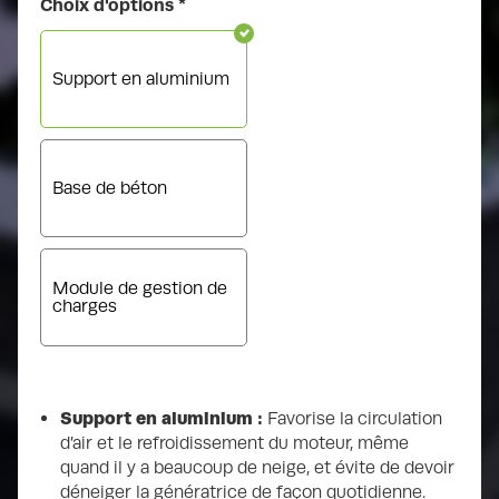
Choix d'options
*
Cylindrée
Support en aluminium
6.2 L
Chevaux vapeur
Base de béton
GN (103 HP) ; PL (103 HP)
Boîtier
Module de gestion de
Aluminium
charges
Niveau sonore exercice hebdomadaire basse
vitesse
Support en aluminium :
Favorise la circulation
57 dB(A)
d’air et le refroidissement du moteur, même
quand il y a beaucoup de neige, et évite de devoir
déneiger la génératrice de façon quotidienne.
Niveau sonore pleine vitesse