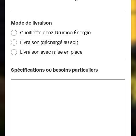
2 280 mm x 836 mm x 1 182 mm (89,8 po x 32,9 po x
46,5 po)
Mode de livraison
Fabricant du moteur
Kohler
Cueillette chez Drumco Énergie
Livraison (déchargé au sol)
Livraison avec mise en place
Modèle du moteur
KG6208
Spécifications ou besoins particuliers
Type de carburant
Propane et naturel
Fréquence
60 Hz