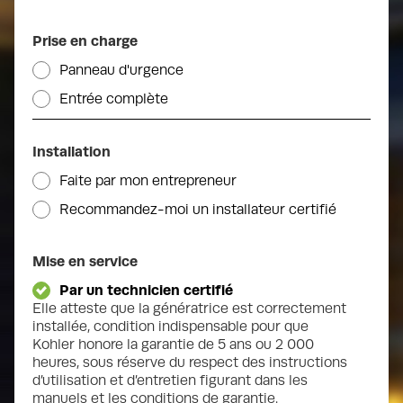
Poids
Prise en charge
1 800 lbs
Panneau d'urgence
Entrée complète
Consommation au gaz naturel en m3/h à 50%
de charge
Installation
14.60
Faite par mon entrepreneur
Recommandez-moi un installateur certifié
Consommation au propane en litre/h à 50%
de charge
18.00
Mise en service
Par un technicien certifié
Contrôleur
Elle atteste que la génératrice est correctement
Contrôleur numérique RDC2
installée, condition indispensable pour que
Kohler honore la garantie de 5 ans ou 2 000
heures, sous réserve du respect des instructions
d’utilisation et d’entretien figurant dans les
Dimensions
manuels et les conditions de garantie.