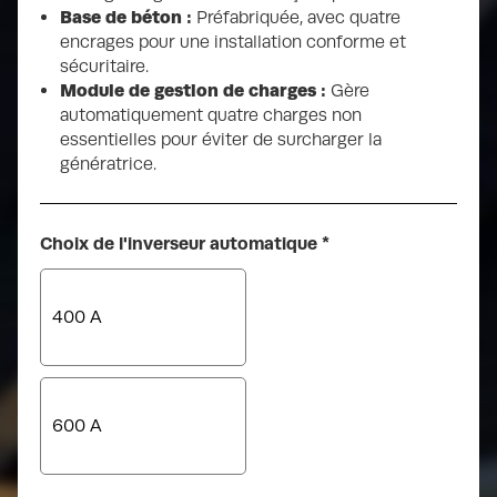
Base de béton :
Préfabriquée, avec quatre
63 dB(A)
encrages pour une installation conforme et
sécuritaire.
Module de gestion de charges :
Gère
Garantie limitée
automatiquement quatre charges non
5 ans / 2 000 heures
essentielles pour éviter de surcharger la
génératrice.
Pays d'origine
États-Unis
Choix de l'inverseur automatique
*
400 A
Certifications
CSA | EPA | UL 2200
600 A
Kohler Energy Management
Oui